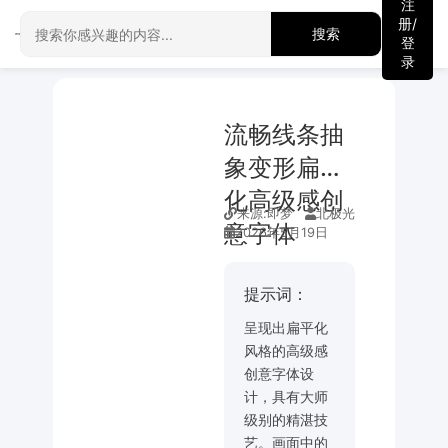
注
册/
搜索
登
录
流畅线条抽
象变形扁平
化高级感创
来源:
即梦
北极光
意字体
2026年5月19日
提示词：
呈现出扁平化
风格的高级感
创意字体设
计，具有大师
级别的精湛技
艺。画面中的