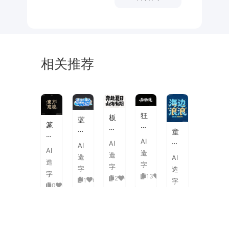
相关推荐
未
素
体
来
材
潮
狂
板
蓝
流
篆
野
刷
白
童
海
刻
飞
飞
渐
趣
AI
报
AI
图
白
AI
白
变
AI
海
字
造
章
草
造
粗
造
AI
3D
浪
体
造
中
书
字
旷
字
活
字
造
拟
式
国
字
国
13
0
泼
2
0
1
0
人
字
古
风
0
0
潮
延
实
0
0
典
书
手
伸
验
婚
法
绘
笔
创
礼
艺
毛
画
意
复
术
海
笔
潮
赛