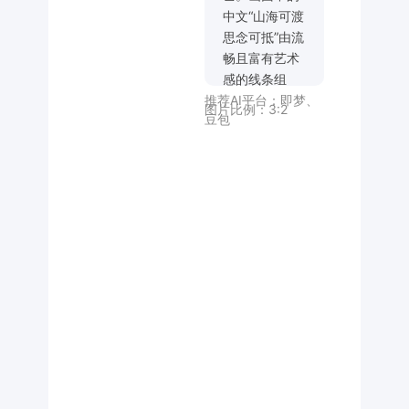
中文“山海可渡
思念可抵”由流
畅且富有艺术
感的线条组
推荐AI平台：
即梦
、
成，经过巧妙
图片比例：
3:2
豆包
的抽象变形，
创造出独特的
节奏和动感，
字体形态独
特，笔画的粗
细变化和走向
富有韵律，整
体画面简洁而
不失大气，给
人以强烈的视
觉冲击，彰显
出独特的艺术
魅力。