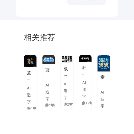
相关推荐
未
素
体
来
材
潮
狂
板
蓝
流
篆
野
刷
白
童
海
刻
飞
飞
渐
趣
AI
报
AI
图
白
AI
白
变
AI
海
字
造
章
草
造
粗
造
AI
3D
浪
体
造
中
书
字
旷
字
活
字
造
拟
式
国
字
国
12
0
泼
2
0
1
0
人
字
古
风
0
0
潮
延
实
0
0
典
书
手
伸
验
婚
法
绘
笔
创
礼
艺
毛
画
意
复
术
海
笔
潮
赛