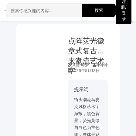
注
册/
搜索
登
录
点阵荧光徽
章式复古未
来潮流艺术
来源:
即梦
冲冲冲
字
2026年5月13日
提示词：
街头潮流马赛
克风格艺术字
海报，黑色背
景，荧光黄绿
与白色为主色
调，整体呈贴