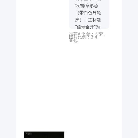
纸/徽章形态
（带白色外轮
廓）；主标题
“信号全开”为
推荐AI平台：
即梦
、
夸张粗体点阵
图片比例：
3:4
豆包
字，融合复古
未来主义风
格；搭配英文
“FULL
SIGNAL”
“MAXIMUM
ATTITUDE”
“RECEIVE OR
IGNORE”，及
辅助文字“接收
频率 屏蔽杂
音”；装饰元素
含天线波纹、
录音带像素