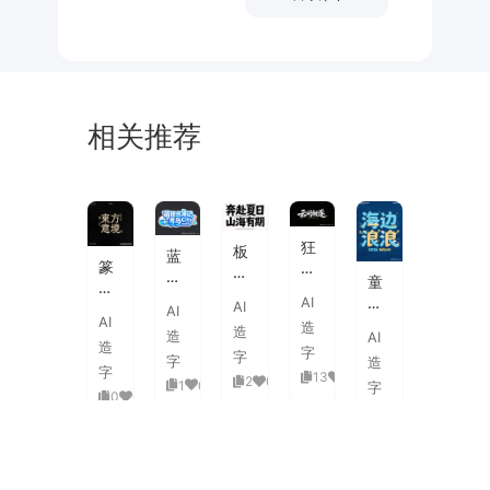
相关推荐
未
素
体
来
材
潮
狂
板
蓝
流
篆
野
刷
白
童
海
刻
飞
飞
渐
趣
AI
报
AI
图
白
AI
白
变
AI
海
字
造
章
草
造
粗
造
AI
3D
浪
体
造
中
书
字
旷
字
活
字
造
拟
式
国
字
国
13
0
泼
2
0
1
0
人
字
古
风
0
0
潮
延
实
0
0
典
书
手
伸
验
婚
法
绘
笔
创
礼
艺
毛
画
意
复
术
海
笔
潮
赛