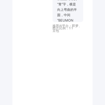
“青”字，横是
向上弯曲的半
圆，中间
“BEUMON
推荐AI平台：
即梦
、
DESIGN” 文小
图片比例：
1:1
豆包
字，下方是变
形艺术，抽象
艺术化、线条
流畅对称 也是
半圆的“山”
字；整体造型
简洁大气，文
字圆润 弯曲
融合自然，具
有标志设计的
精致质感。