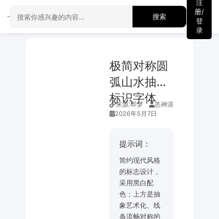
注
册/
搜索
登
录
极简对称圆
弧山水抽象
标识字体
来源:
即梦
恙神涯
2026年5月7日
提示词：
简约现代风格
的标志设计，
采用黑白配
色；上方是抽
象艺术化、线
条流畅对称的