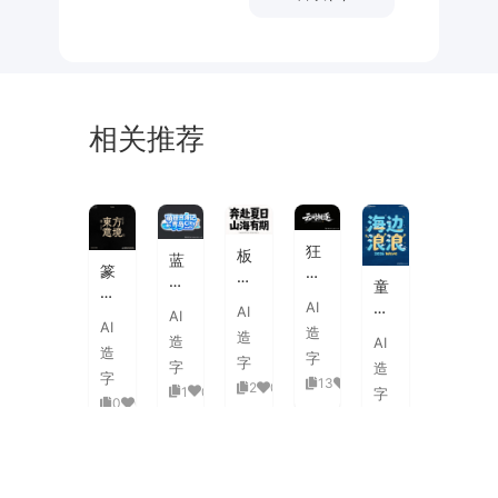
相关推荐
未
素
体
来
材
潮
狂
板
蓝
流
篆
野
刷
白
童
海
刻
飞
飞
渐
趣
AI
报
AI
图
白
AI
白
变
AI
海
字
造
章
草
造
粗
造
AI
3D
浪
体
造
中
书
字
旷
字
活
字
造
拟
式
国
字
国
13
0
泼
2
0
1
0
人
字
古
风
0
0
潮
延
实
0
0
典
书
手
伸
验
婚
法
绘
笔
创
礼
艺
毛
画
意
复
术
海
笔
潮
赛