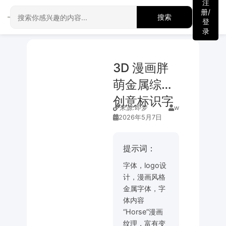
注
册/
搜索
登
录
3D 漫画胖
萌金属综艺
创意标识字
来源:
即梦
w
2026年5月7日
提示词：
字体，logo设
计，漫画风格
金属字体，字
体内容
“Horse”漫画
纹理，富有变