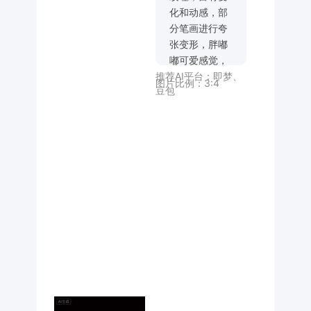
化和动感，部
分笔画进行夸
张变形，胖嘟
嘟可爱感觉，
推荐AI平台：
即梦
、
黑色背景。卡
图片比例：
3:4
豆包
通感十足，
C4D风格，3D
风格，整体富
有张力，有综
艺感，粉色字
体、绿色底色