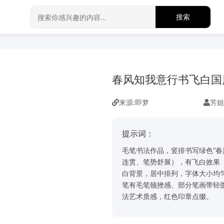
搜索
春风知我意行书飞白国
来源:
即梦
芳姐
提示词：
毛笔书法作品，竖排书写绿色“春
连贯、笔势舒展），有飞白效果
白背景，居中排列，字体大小均
笔有毛笔顿挫感、部分笔画带轻
法艺术质感，红色印章点缀。