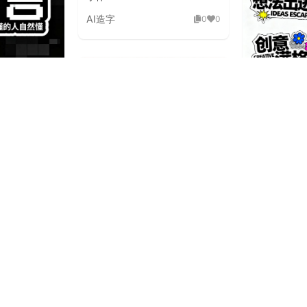
AI造字
0
0
古未来潮流海
Y2K 复古
体素材
AI造字
0
0
板刷飞白粗旷国潮手绘毛笔字体
AI造字
2
0
狂野飞白草
泼延伸笔画潮流