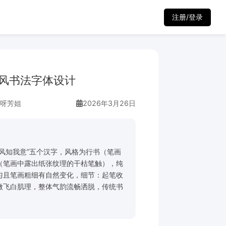
注册/登录
风书法字体设计
呀芳姐
2026年3月26日
风知我意”五个汉字，风格为行书（笔画
（笔画中露出纸张纹理的干枯笔触），纯
匀且笔画粗细有自然变化，细节：起笔收
微飞白肌理，整体气韵流畅洒脱，传统书