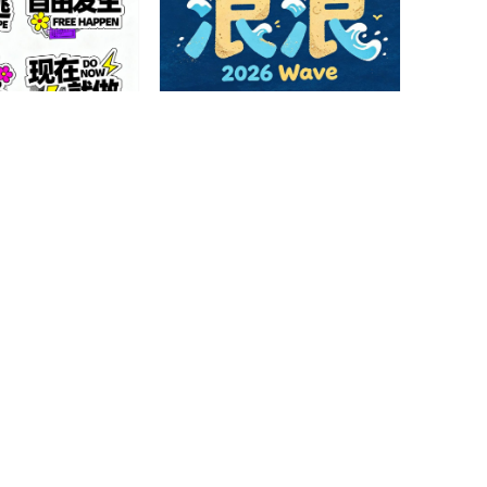
拼贴手绘潮流贴纸字
童趣海浪拟人实验创意汉字字体
AI造字
7
1
0
0
书国风书法艺术字体
糖果水晶心形俏皮时尚创意艺术
字体