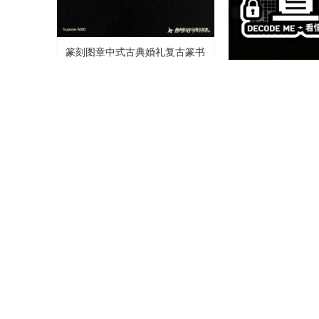
篆刻图章中式古典婚礼复古篆书
字体
AI造字
0
0
点阵粗体马赛克复
报字体
AI造字
蓝白渐变 3D 活