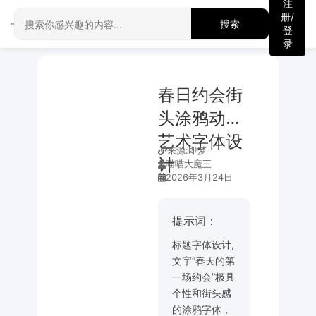
注
册/
搜索
登
录
春日约会街
头涂鸦动感
艺术字体设
来源:
即梦
计
喵喵大魔王
2026年3月24日
提示词：
标题字体设计,
文字“春天的第
一场约会”极具
个性和街头感
的涂鸦字体，