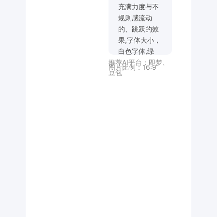
充满力度与不
规则感流动
的、跳跃的效
果,字体大小，
白色字体,绿
推荐AI平台：
即梦
、
色、叶子、花
图片比例：
16:9
豆包
朵等元素点
缀，纯黑色背
景。