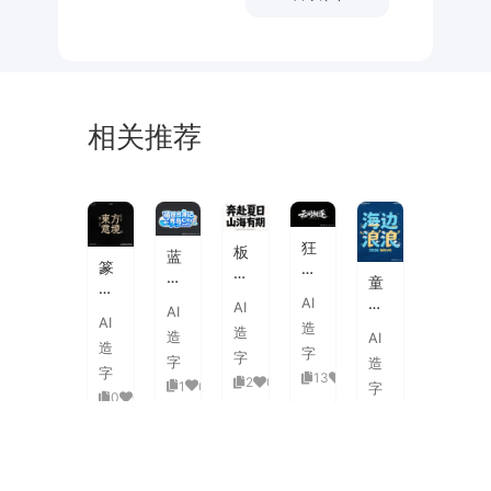
相关推荐
未
素
体
来
材
潮
狂
板
蓝
流
篆
野
刷
白
童
海
刻
飞
飞
渐
趣
AI
报
AI
图
白
AI
白
变
AI
海
字
造
章
草
造
粗
造
AI
3D
浪
体
造
中
书
字
旷
字
活
字
造
拟
式
国
字
国
13
0
泼
2
0
1
0
人
字
古
风
0
0
潮
延
实
0
0
典
书
手
伸
验
婚
法
绘
笔
创
礼
艺
毛
画
意
复
术
海
笔
潮
赛