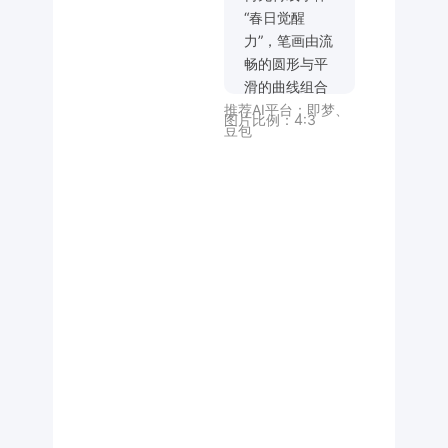
“春日觉醒
力”，笔画由流
畅的圆形与平
滑的曲线组合
推荐AI平台：
即梦
、
而成，风格统
图片比例：
4:3
豆包
一。整体遵循
严格的网格系
统构图，水平
与垂直轴线规
整对齐。背景
为浅灰色，文
字为黑色，呈
现哑光艺术纸
肌理，边缘裁
切锐利规整。