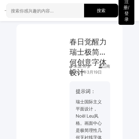
注
册/
搜索
登
录
春日觉醒力
瑞士极简几
何创意字体
来源:
即梦
山南
设计
2026年3月19日
提示词：
瑞士国际主义
平面设计，
Noël Leu风
格。画面中心
是极简理性几
何无衬线字体