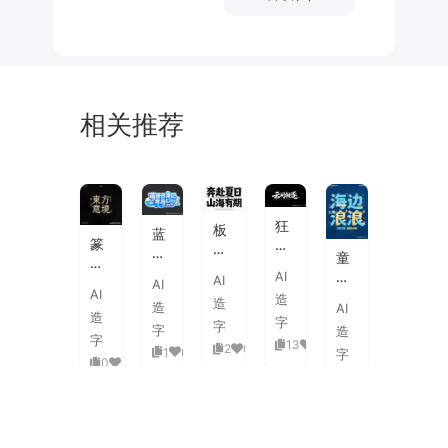
相关推荐
未
素
体
来
材
潮
狂
板
蓝
流
篆
野
刷
白
童
海
刻
飞
飞
渐
趣
AI
报
AI
图
白
AI
白
变
AI
海
字
造
章
草
造
粗
造
AI
3D
浪
体
造
中
书
字
旷
字
活
字
造
拟
式
国
字
国
13
0
泼
2
0
1
0
人
字
古
风
0
0
潮
延
实
0
0
典
书
手
伸
验
婚
法
绘
笔
创
礼
艺
毛
画
意
复
术
海
笔
潮
赛