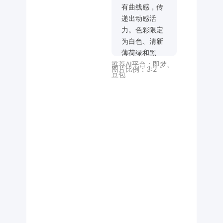
有曲线感，传
递出动感活
力。色彩限定
为白色、清新
薄荷绿和黑
推荐AI平台：
即梦
、
色。字体与花
图片比例：
3:2
豆包
朵、蝴蝶的简
约趣味线条画
融为一体。整
体氛围欢快、
充满能量，非
常适合春季活
动或户外推广
海报。