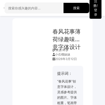
注
册/
搜索
登
录
春风花事薄
荷绿趣味创
意字体设计
来源:
即梦
小石榴妹妹
2026年3月12日
提示词：
“春风花事”创
意字体设计，
灵感参考提供
的图片。字体
粗重，笔画带