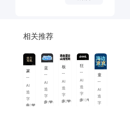
相关推荐
未
素
体
来
材
潮
狂
板
蓝
流
篆
野
刷
白
童
海
刻
飞
飞
渐
趣
AI
报
AI
图
白
AI
白
变
AI
海
字
造
章
草
造
粗
造
AI
3D
浪
体
造
中
书
字
旷
字
活
字
造
拟
式
国
字
国
13
0
泼
2
0
1
0
人
字
古
风
0
0
潮
延
实
0
0
典
书
手
伸
验
婚
法
绘
笔
创
礼
艺
毛
画
意
复
术
海
笔
潮
赛