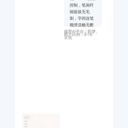
控制，笔画纤
细挺拔无毛
刺，字间连笔
顺滑流畅无断
推荐AI平台：
即梦
、
点，撇捺延长
图片比例：
9:16
豆包
带15%弧度婉
约卷曲装饰；
纯黑哑光字
体，白色背
景，矢量格式