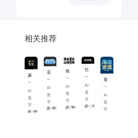
相关推荐
未
素
体
来
材
潮
狂
板
蓝
流
篆
野
刷
白
童
海
刻
飞
飞
渐
趣
AI
报
AI
图
白
AI
白
变
AI
海
字
造
章
草
造
粗
造
AI
3D
浪
体
造
中
书
字
旷
字
活
字
造
拟
式
国
字
国
13
0
泼
2
0
1
0
人
字
古
风
0
0
潮
延
实
0
0
典
书
手
伸
验
婚
法
绘
笔
创
礼
艺
毛
画
意
复
术
海
笔
潮
赛