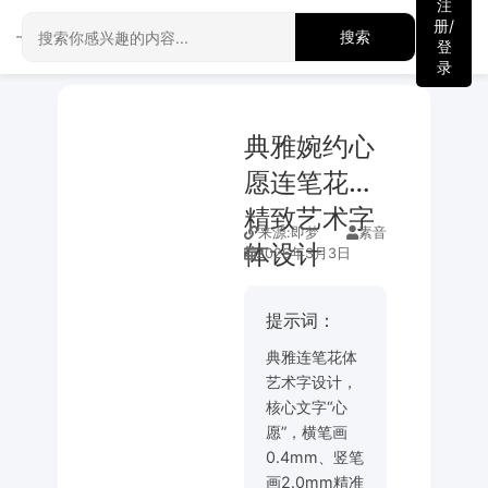
注
册/
搜索
登
录
典雅婉约心
愿连笔花体
精致艺术字
来源:
即梦
素音
体设计
2026年3月3日
提示词：
典雅连笔花体
艺术字设计，
核心文字“心
愿”，横笔画
0.4mm、竖笔
画2.0mm精准