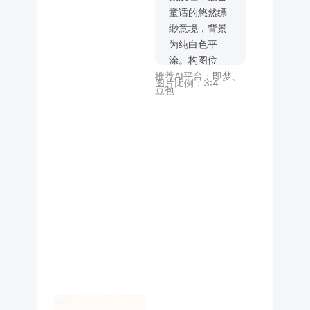
童话的悠然缥
缈意境，背景
为纯白色平
涂。构图位
推荐AI平台：
即梦
、
置：四字字体
图片比例：
3:4
豆包
位于画面上半
部居中，纤细
英文副标题
XINAI
DESIGN 置于
画面下方居
中。光影：无
光影，纯黑半
圆字体 + 纯白
背景。风格与
氛围：半圆填
充风 + 极简设
计，氛围悠然
空灵、充满云