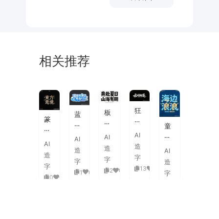
相关推荐
未
素
体
来
材
潮
狂
板
蓝
流
篆
野
刷
白
童
海
刻
飞
飞
渐
趣
AI
报
AI
图
白
AI
白
变
AI
海
字
造
章
草
造
粗
造
AI
3D
浪
体
造
中
书
字
旷
字
活
字
造
拟
式
国
字
国
13
0
泼
2
0
1
0
人
字
古
风
0
0
潮
延
实
0
0
典
书
手
伸
验
婚
法
绘
笔
创
礼
艺
毛
画
意
复
术
海
笔
潮
赛