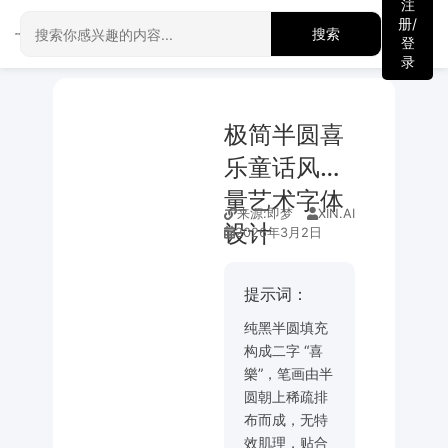
注
册/
搜索
登
录
极简半圆喜
乐童话风矢
量艺术字体
来源:
即梦
XIN.AI
设计
2026年3月2日
提示词：
纯黑半圆填充
构成二字 “喜
樂”，笔画由半
圆朝上稀疏排
布而成，无特
效肌理，贴合