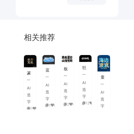
相关推荐
未
素
体
来
材
潮
狂
板
蓝
流
篆
野
刷
白
童
海
刻
飞
飞
渐
趣
AI
报
AI
图
白
AI
白
变
AI
海
字
造
章
草
造
粗
造
AI
3D
浪
体
造
中
书
字
旷
字
活
字
造
拟
式
国
字
国
12
0
泼
2
0
1
0
人
字
古
风
0
0
潮
延
实
0
0
典
书
手
伸
验
婚
法
绘
笔
创
礼
艺
毛
画
意
复
术
海
笔
潮
赛