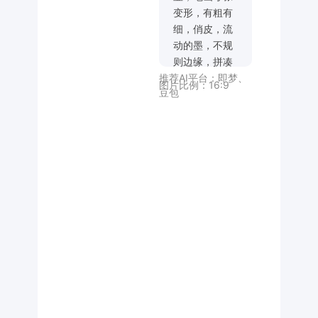
变形，有粗有
细，俏皮，流
动的墨，不规
则边缘，拼凑
推荐AI平台：
即梦
、
感，笨拙，粗
图片比例：
16:9
豆包
笔触，字形灵
动有张力，笔
画有长有短，
部分笔画长的
夸张，弯曲，
仿生，具现代
艺术设计感，
艺术作品，儿
童艺术风格，
视觉冲击强，
黑色背景，白
色文字，小小
的暗红色仿古
印章和英文