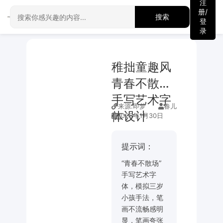
注
册/
搜索
登
录
稚拙童趣风
青春不散场
手写艺术字
来源:
即梦
春儿
体设计
2026年1月30日
提示词：
“青春不散场”
手写艺术字
体，模拟三岁
小孩手法，笔
画不流畅感明
显，笔画夸张