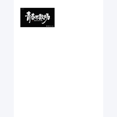
“Youth never
ends”装饰