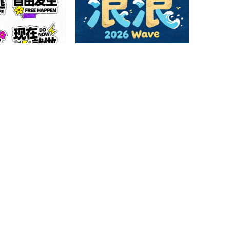
拼贴手绘潮流贴纸字
童趣海浪拟人实验创意汉字字体
AI造字
7
1
0
0
书国风书法艺术字体
糖果水晶心形俏皮时尚创意艺术
字体