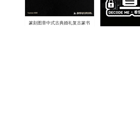
篆刻图章中式古典婚礼复古篆书
字体
AI造字
0
0
点阵粗体马赛克复
报字体
AI造字
蓝白渐变 3D 活