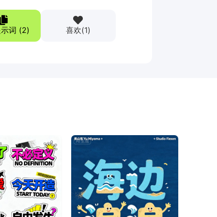
示词 (
2
)
喜欢
(
1
)