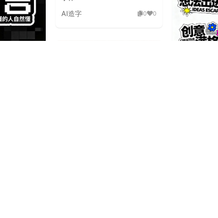
AI造字
0
0
古未来潮流海
Y2K 复古
体素材
AI造字
0
0
板刷飞白粗旷国潮手绘毛笔字体
AI造字
2
0
狂野飞白草
泼延伸笔画潮流