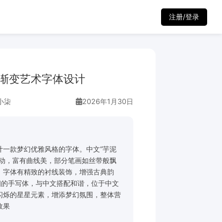
注册/登录
渐变艺术字体设计
小柒
2026年1月30日
计一款梦幻优雅风格的字体。中文“芋泥
灵动，富有曲线美，部分笔画如丝带般飘
。字体有精致的衬线装饰，增强古典韵
”采用纤细的手写体，与中文搭配和谐，位于中文
闪烁的星星元素，增添梦幻氛围，整体营
效果