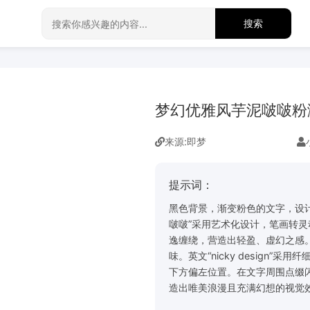
搜索
梦幻优雅风芋泥啵啵粉
来源:
即梦
提示词：
黑色背景，渐变粉色的文字，设
啵啵”采用艺术化设计，笔画转
逸缠绕，营造出轻盈、虚幻之感
味。英文“nicky design
下方偏左位置。在文字周围点缀
造出唯美浪漫且充满幻想的视觉