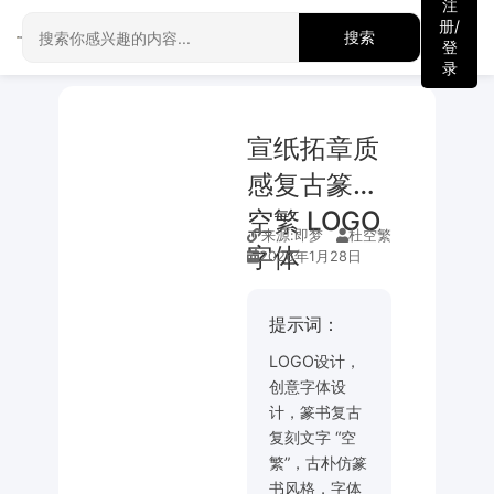
注
册/
搜索
登
录
宣纸拓章质
感复古篆书
空繁 LOGO
来源:
即梦
杜空繁
字体
2026年1月28日
提示词：
LOGO设计，
创意字体设
计，篆书复古
复刻文字 “空
繁”，古朴仿篆
书风格，字体