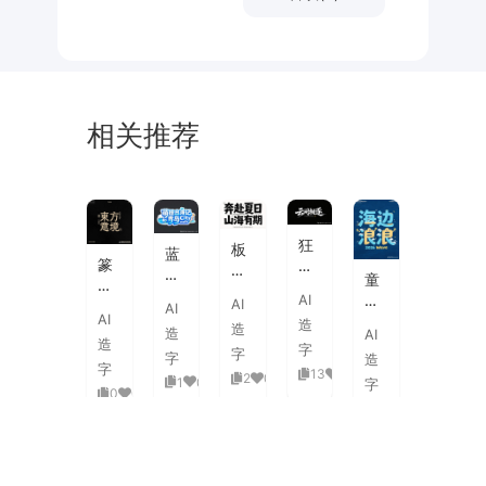
相关推荐
未
素
体
来
材
潮
狂
板
蓝
流
篆
野
刷
白
童
海
刻
飞
飞
渐
趣
AI
报
AI
图
白
AI
白
变
AI
海
字
造
章
草
造
粗
造
AI
3D
浪
体
造
中
书
字
旷
字
活
字
造
拟
式
国
字
国
13
0
泼
2
0
1
0
人
字
古
风
0
0
潮
延
实
0
0
典
书
手
伸
验
婚
法
绘
笔
创
礼
艺
毛
画
意
复
术
海
笔
潮
赛