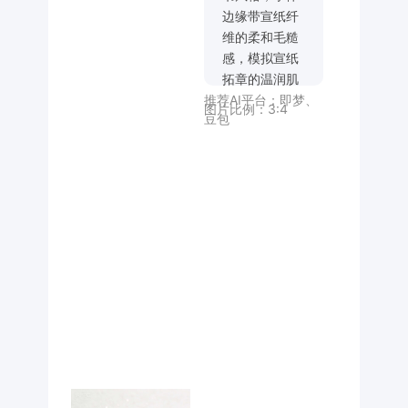
边缘带宣纸纤
维的柔和毛糙
感，模拟宣纸
拓章的温润肌
推荐AI平台：
即梦
、
理，文字采用
图片比例：
3:4
豆包
复古长条竖章
排版形式，右
侧辅以精致无
衬线英文副标
题 DU
KONGFAN，
白色颗粒纸张
背景，艺术构
图修长空灵，
字符精致小
巧，极致清晰
度，极简主
义，简约高
级，传世级杰