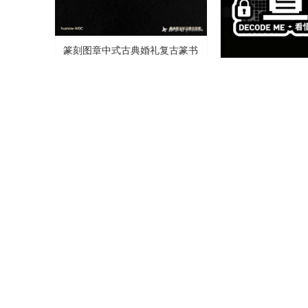
篆刻图章中式古典婚礼复古篆书
字体
AI造字
0
0
点阵粗体马赛克复
报字体
AI造字
蓝白渐变 3D 活