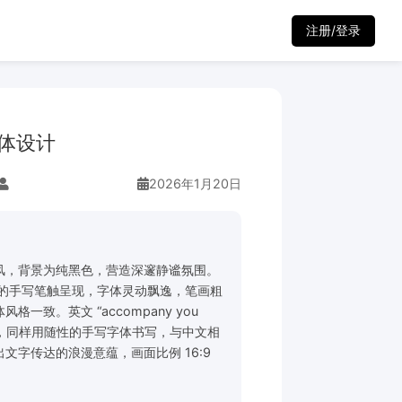
注册/登录
体设计
2026年1月20日
风，背景为纯黑色，营造深邃静谧氛围。
自然的手写笔触呈现，字体灵动飘逸，笔画粗
一致。英文 “accompany you
中文下方，同样用随性的手写字体书写，与中文相
文字传达的浪漫意蕴，画面比例 16:9