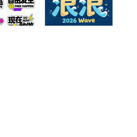
拼贴手绘潮流贴纸字
童趣海浪拟人实验创意汉字字体
AI造字
7
1
0
0
书国风书法艺术字体
糖果水晶心形俏皮时尚创意艺术
字体