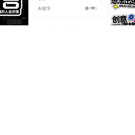
AI造字
0
0
古未来潮流海
Y2K 复古
体素材
AI造字
0
0
板刷飞白粗旷国潮手绘毛笔字体
AI造字
1
0
狂野飞白草
泼延伸笔画潮流