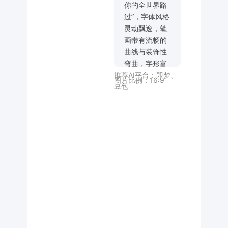
你的全世界路
过”，字体风格
灵动飘逸，笔
画带有流畅的
曲线与装饰性
弯曲，字形富
推荐AI平台：
即梦
、
有动感且错落
图片比例：
16:9
豆包
排布，融合书
法的灵动气韵
与现代艺术字
的美感，笔画
粗细有变化，
部分笔画（如
“你” 的撇画、
“界” 的部分笔
画）呈现延伸
飘逸的效果；
搭配英文
“THE
BRIGHTEST