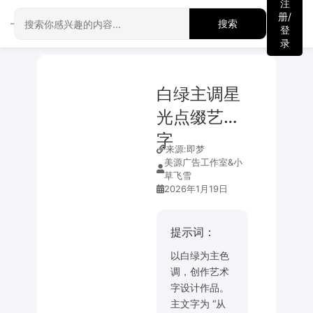
注
册/
搜索
登
录
白绿主调星
光点缀艺术
字
来源:
即梦
美源广告工作室&小
草飞雪
2026年1月19日
提示词：
以白绿为主色
调，创作艺术
字设计作品。
主文字为 “从