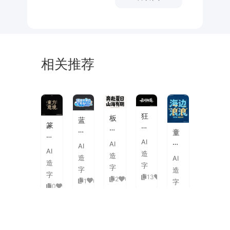
相关推荐
未
素
体
来
材
潮
狂
板
蓝
流
篆
野
刷
白
童
海
刻
飞
飞
渐
趣
AI
报
AI
图
白
AI
白
变
AI
海
字
造
章
草
造
粗
造
AI
3D
浪
体
造
中
书
字
旷
字
活
字
造
拟
式
国
字
国
13
0
泼
2
0
1
0
人
字
古
风
0
0
潮
延
实
0
0
典
书
手
伸
验
婚
法
绘
笔
创
礼
艺
毛
画
意
复
术
海
笔
潮
赛