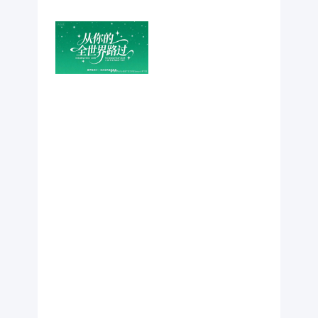
STAR IN THE
NIGHT
SKY”，字体风
格简洁且与中
文艺术字协
调；下方辅以
小字 “赐予我
同行 / 消失在
风里的身影”，
字体清秀小
巧；整体画面
点缀星星元
素，营造夜空
中星光闪烁的
氛围，文字布
局主次分明，
整体风格清新
优雅、富有韵
律感。