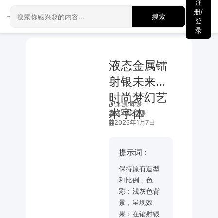
注
册/
搜索
登
录
液态金属镭
射银未来感
时尚梦幻艺
来源:
即梦
术字体
猛奇版式课
2026年1月7日
提示词：
保持原有造型
和比例，色
彩：浅灰色背
景，呈现效
果：在镭射银