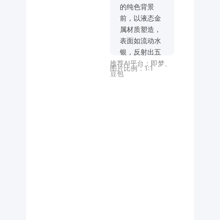
的纯色背景
前，以液态金
属材质塑造，
表面如流动水
银，反射出五
推荐AI平台：
即梦
、
彩斑斓的光，
图片比例：
1:1
豆包
字母线条流畅
且充满未来感
的弧度，似要
冲破次元壁，
营造出极具科
技感的时尚梦
幻氛围。