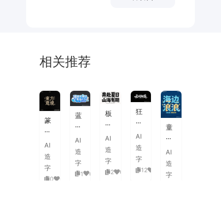
相关推荐
未
素
体
来
材
潮
狂
板
蓝
流
篆
野
刷
白
童
海
刻
飞
飞
渐
趣
AI
报
AI
图
白
AI
白
变
AI
海
字
造
章
草
造
粗
造
AI
3D
浪
体
造
中
书
字
旷
字
活
字
造
拟
式
国
字
国
12
0
泼
2
0
1
0
人
字
古
风
0
0
潮
延
实
0
0
典
书
手
伸
验
婚
法
绘
笔
创
礼
艺
毛
画
意
复
术
海
笔
潮
赛