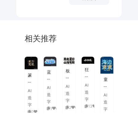
相关推荐
未
素
体
来
材
潮
狂
板
蓝
流
篆
野
刷
白
童
海
刻
飞
飞
渐
趣
AI
报
AI
图
白
AI
白
变
AI
海
字
造
章
草
造
粗
造
AI
3D
浪
体
造
中
书
字
旷
字
活
字
造
拟
式
国
字
国
13
0
泼
2
0
1
0
人
字
古
风
0
0
潮
延
实
0
0
典
书
手
伸
验
婚
法
绘
笔
创
礼
艺
毛
画
意
复
术
海
笔
潮
赛