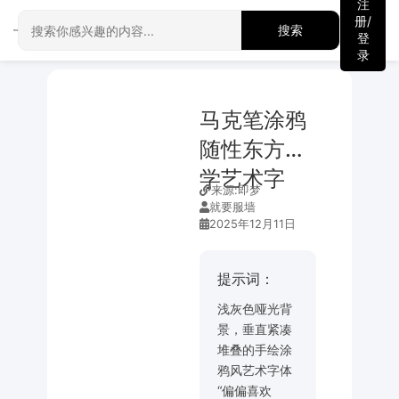
注
册/
搜索
登
录
马克笔涂鸦
随性东方美
学艺术字
来源:
即梦
就要服墙
2025年12月11日
提示词：
浅灰色哑光背
景，垂直紧凑
堆叠的手绘涂
鸦风艺术字体
“偏偏喜欢