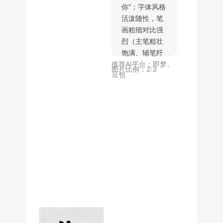
你”；字体风格
活泼随性，笔
画粗细对比强
烈（主笔粗壮
饱满、辅笔纤
推荐AI平台：
即梦
、
细灵动），边
图片比例：
2:3
豆包
缘带马克笔手
绘的自然毛糙
质感，部分笔
画末端有小装
饰点 / 断点；
单字结构艺术
化变形（“喜”
顶部笔画夸张
放大，“欢” 具
块面感，“你”
部件卡通化，
“偏” 曲线灵
动），字间相