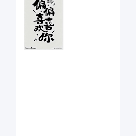
互穿插嵌套；
字体周围点缀
小装饰点 / 短
线，纯黑色字
体与浅灰背景
高对比，营造
生动即兴的手
绘艺术效果。
装饰性文字：
无衬线体小字
英文
“Hanma.Desi
gn”无衬线体
小字中文“東方
美學.漢馬设
计”作为点缀。