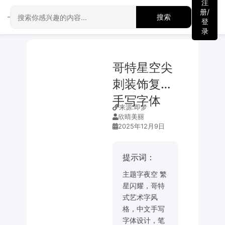
注
册/
搜索
登
录
哥特星空尖
刺装饰复古
手写字体
来源:
即梦
欣晴美丽
2025年12月9日
提示词：
主题字夜空 繁
星闪耀，哥特
式艺术字风
格，中文手写
字体设计，笔