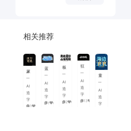
相关推荐
未
素
体
来
材
潮
狂
板
蓝
流
篆
野
刷
白
童
海
刻
飞
飞
渐
趣
AI
报
AI
图
白
AI
白
变
AI
海
字
造
章
草
造
粗
造
AI
3D
浪
体
造
中
书
字
旷
字
活
字
造
拟
式
国
字
国
13
0
泼
2
0
1
0
人
字
古
风
0
0
潮
延
实
0
0
典
书
手
伸
验
婚
法
绘
笔
创
礼
艺
毛
画
意
复
术
海
笔
潮
赛