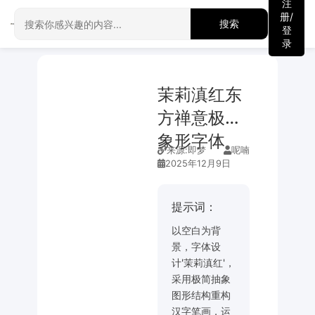
注
册/
搜索
登
录
茉莉滇红东
方禅意极简
象形字体
来源:
即梦
呢喃
2025年12月9日
提示词：
以空白为背
景，字体设
计'茉莉滇红'，
采用极简抽象
图形结构重构
汉字笔画，运