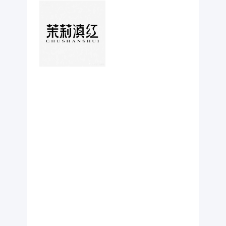
正而空灵，富
有东方当代表
达，适用于国
风品牌、东方
美学展览、文
创设计主视
觉、艺术书籍
封面等，用途
创意字体设计
主视觉，平面
设计，居中平
衡构图，现代
图形汉字、东
方象形符号、
禅意构图、抽
象山水意境风
格