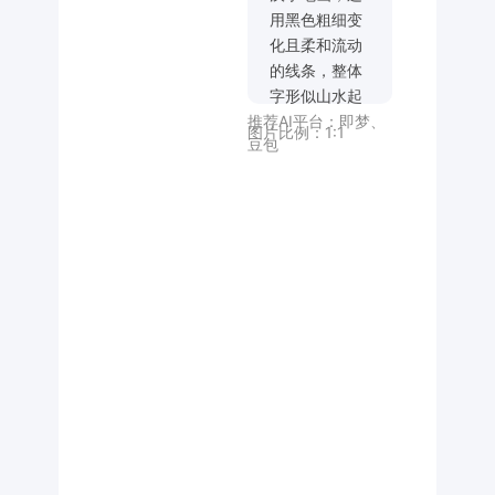
用黑色粗细变
化且柔和流动
的线条，整体
字形似山水起
推荐AI平台：
即梦
、
伏、流水曲
图片比例：
1:1
豆包
线，几个字以
对称、分布式
结构构成，如
东方象形符号
般的视觉图
腾，中间留白
强烈，营造东
方禅意美学，
底部为现代衬
线体大写英文
字
母'CHUSHAN
SHUI'，整体
构图平衡、中