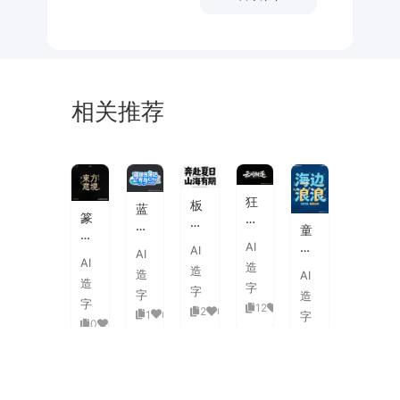
相关推荐
未
素
体
来
材
潮
狂
板
蓝
流
篆
野
刷
白
童
海
刻
飞
飞
渐
趣
AI
报
AI
图
白
AI
白
变
AI
海
字
造
章
草
造
粗
造
AI
3D
浪
体
造
中
书
字
旷
字
活
字
造
拟
式
国
字
国
12
0
泼
2
0
1
0
人
字
古
风
0
0
潮
延
实
0
0
典
书
手
伸
验
婚
法
绘
笔
创
礼
艺
毛
画
意
复
术
海
笔
潮
赛