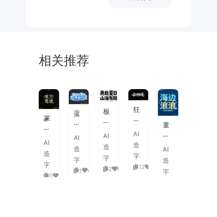
相关推荐
未
素
体
来
材
潮
狂
板
蓝
流
篆
野
刷
白
童
海
刻
飞
飞
渐
趣
AI
报
AI
图
白
AI
白
变
AI
海
字
造
章
草
造
粗
造
AI
3D
浪
体
造
中
书
字
旷
字
活
字
造
拟
式
国
字
国
12
0
泼
2
0
1
0
人
字
古
风
0
0
潮
延
实
0
0
典
书
手
伸
验
婚
法
绘
笔
创
礼
艺
毛
画
意
复
术
海
笔
潮
赛