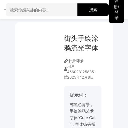
注
册/
搜索
登
录
街头手绘涂
鸦流光字体
来源:
即梦
用户
4660231258351
2025年12月8日
提示词：
纯黑色背景，
手绘涂鸦艺术
字体“Cute Cat
”，字体街头叛