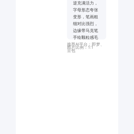
逆充满活力，
字母形态夸张
变形，笔画粗
细对比强烈，
边缘带马克笔
手绘颗粒感毛
推荐AI平台：
即梦
、
边，部分笔画
图片比例：
1:1
豆包
末端有飞白效
果，色彩为电
光银到流光色
渐变，文字呈
螺旋动态布
局，下方搭配
纤细蓝色无衬
线小字“Leesi”
和中文“自由创
意”作为点缀，
整体营造街头
艺术感与自由
活力的视觉效