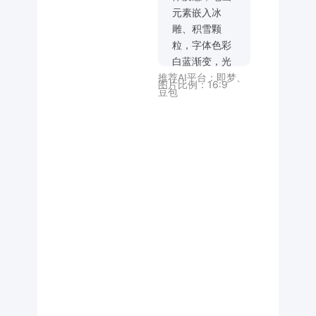
元素嵌入冰
雕、积雪颗
粒，字体色彩
白蓝渐变，光
推荐AI平台：
即梦
、
效冰雕反光，
图片比例：
16:9
豆包
局部带透明冰
棱折射效果，
纯黑色背景。