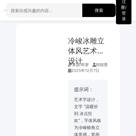
注
册/
搜索
登
录
冷峻冰雕立
体风艺术字
设计
来源:
即梦
阿喵曹
2025年12月7日
提示词：
艺术字设计，
文字 “温暖价
到 冰点狂
欢”，字体风格
为冷峻棱角立
体质感，笔画