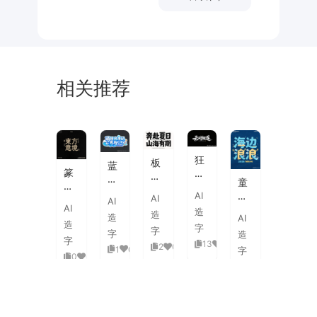
相关推荐
未
素
体
来
材
潮
狂
板
蓝
流
篆
野
刷
白
童
海
刻
飞
飞
渐
趣
AI
报
AI
图
白
AI
白
变
AI
海
字
造
章
草
造
粗
造
AI
3D
浪
体
造
中
书
字
旷
字
活
字
造
拟
式
国
字
国
13
0
泼
2
0
1
0
人
字
古
风
0
0
潮
延
实
0
0
典
书
手
伸
验
婚
法
绘
笔
创
礼
艺
毛
画
意
复
术
海
笔
潮
赛