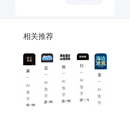
相关推荐
未
素
体
来
材
潮
狂
板
蓝
流
篆
野
刷
白
童
海
刻
飞
飞
渐
趣
AI
报
AI
图
白
AI
白
变
AI
海
字
造
章
草
造
粗
造
AI
3D
浪
体
造
中
书
字
旷
字
活
字
造
拟
式
国
字
国
13
0
泼
2
0
1
0
人
字
古
风
0
0
潮
延
实
0
0
典
书
手
伸
验
婚
法
绘
笔
创
礼
艺
毛
画
意
复
术
海
笔
潮
赛