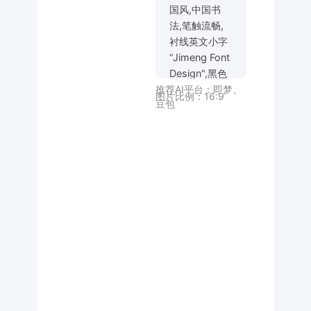
国风,中国书
法,笔触流畅,
衬线英文小字
“Jimeng Font
Design",黑色
推荐AI平台：
即梦
、
背景，背景干
图片比例：
16:9
豆包
净，白色字体