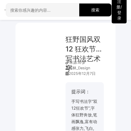
注
册/
搜索
登
录
狂野国风双
12 狂欢节手
写书法艺术
来源:
即梦
字
阿林_Design
2025年12月7日
提示词：
手写书法字“双
12狂欢节”,字
体狂野奔放,笔
画飘逸,富有动
感张力,飞白,