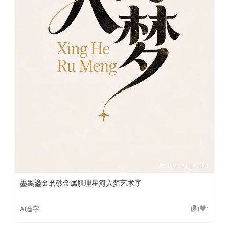
墨黑鎏金磨砂金属肌理星河入梦艺术字
AI造字
1
1