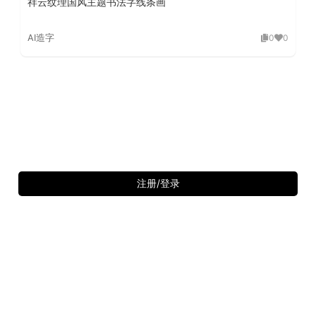
祥云纹理国风主题书法字线条画
AI造字
0
0
注册/登录