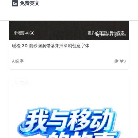
免费英文

暖橙 3D 磨砂圆润错落穿插涂鸦创意字体
AI造字
1
0