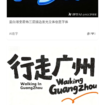
蓝白渐变星饰三层描边发光立体创意字体
AI造字
1
0