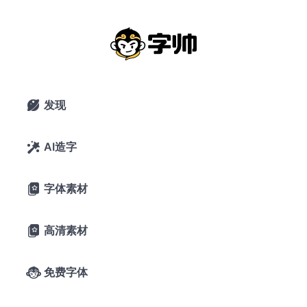
水墨
搜索
发现

AI造字

字体素材

高清素材

免费字体
