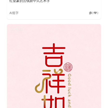
红金篆韵云钱新中式艺术字
AI造字
0
0