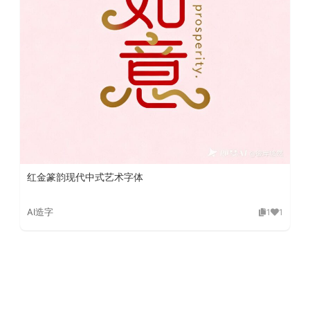
红金篆韵现代中式艺术字体
AI造字
1
1