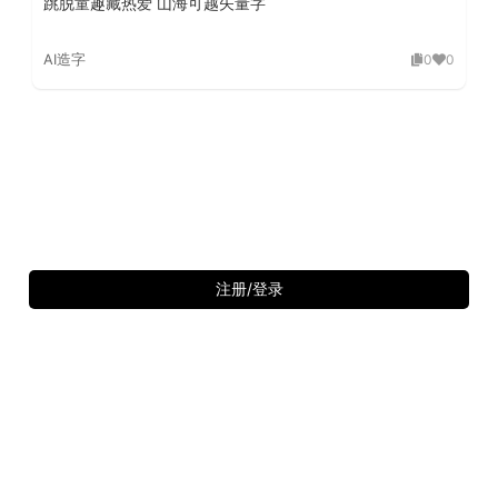
跳脱童趣藏热爱 山海可越矢量字
AI造字
0
0
注册/登录