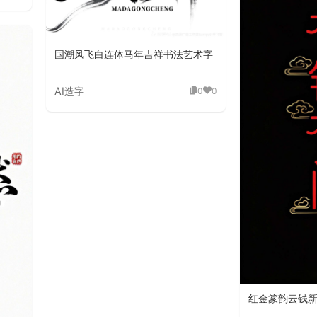
国潮风飞白连体马年吉祥书法艺术字
AI造字
0
0
红金篆韵云钱