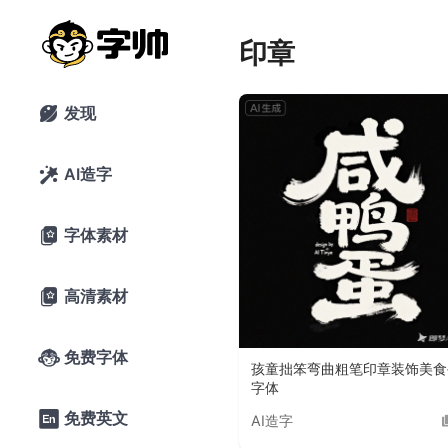
印章
发现

AI造字

字体素材

高清素材

免费字体

孩童拙笨弯曲粗笔印章装饰美食
字体
免费英文

AI造字