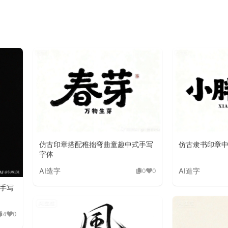
仿古印章搭配稚拙弯曲童趣中式手写
仿古隶书印章
字体
AI造字
AI造字
0
0
手写
4
0