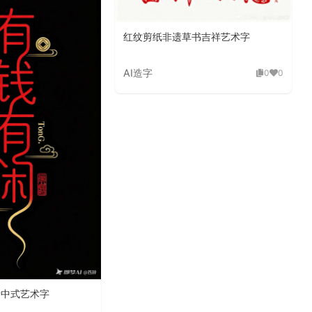
红纹剪纸非遗草书吉祥艺术字
AI造字
0
0
新中式艺术字