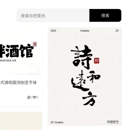
搜索
中式酒馆圆润创意字体
0
0