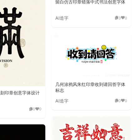
留白仿古印章错落中式书法创意字体
AI造字
3
0
几何涂鸦风朱红印章收到请回答字体
标志
复刻印章创意字体设计
AI造字
0
0
0
0