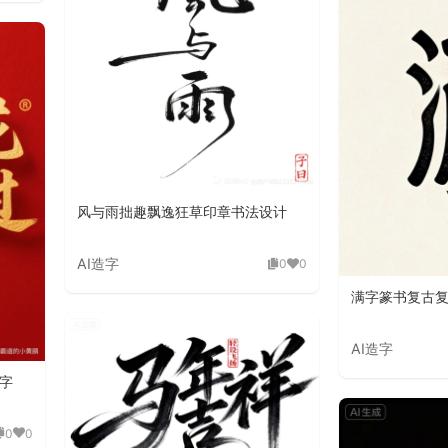
风与雨拙趣飘逸狂草印章书法设计
AI造字
0
0
满字篆书复古
AI造字
字
0
0