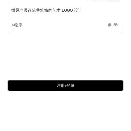
微风向暖连笔共笔简约艺术 LOGO 设计
AI造字
0
0
注册/登录