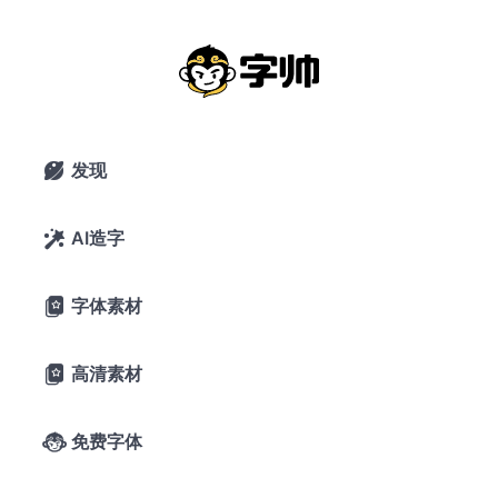
共笔
搜索
发现

AI造字

字体素材

高清素材

免费字体

共笔连构抽象变形轻奢标识字体