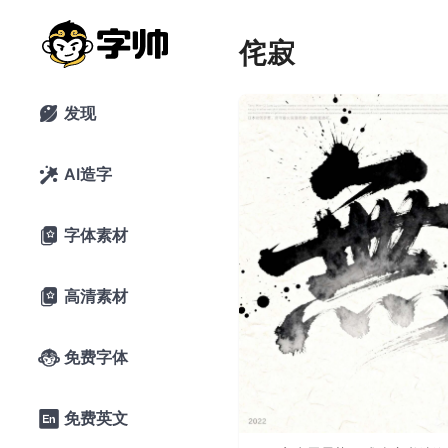
侘寂
发现

AI造字

字体素材

高清素材

免费字体

免费英文
