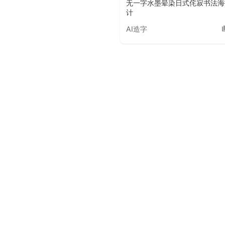
无一字水墨晕染日式侘寂书法海
计
AI造字