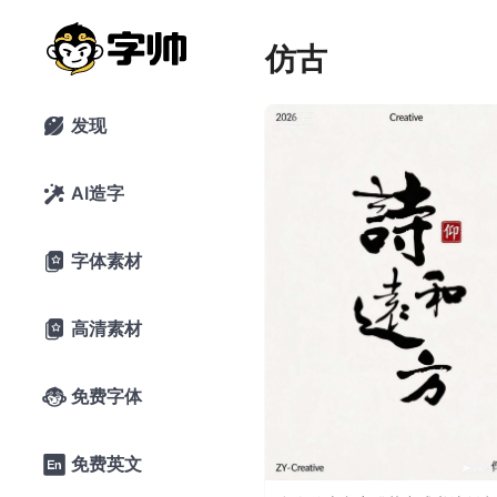
仿古
发现

AI造字

字体素材

高清素材

免费字体

免费英文
