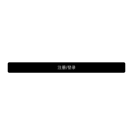
注册/登录