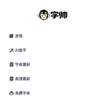
免费样式
搜索
发现

AI造字

字体素材

高清素材

免费字体
